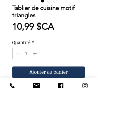
Tablier de cuisine motif
triangles
Prix
10,99 $CA
Quantité
*
Ajouter au panier
Tablier de cuisine avec
motif de triangles noirs et
blancs.
Grandeur : One-size.
100% cotton