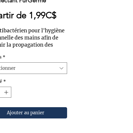
fectant PurGerme
Prix
artir de
1,99C$
promotionnel
tibactérien pour l'hygiène
nelle des mains afin de
ir la propagation des
ries. PURGERME tue des
s
*
ies et microbes nocifs.
qué au Québec.
tionner
 disponible : 60ml, 250
0 ml, 700 ml.
é
*
Ajouter au panier