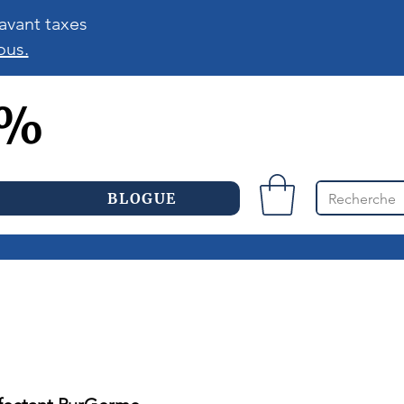
avant taxes
ous.
0%
BLOGUE